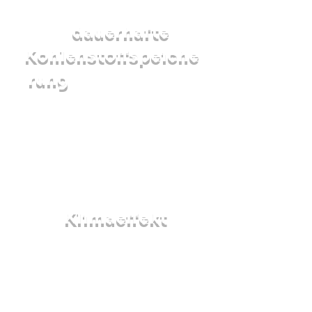
sind. Es verbindet
dauerhafte
die
Kohlenstoffspeiche
rung
mit klaren Zusatznutzen für
Böden, Ernährungssicherheit und
Resilienz in der Landwirtschaft. Durch
die Skalierung der CO₂-Entfernung auf
Biochar-Basis über Kleinbauern liefert
dieses Projekt
Klimaeffekt
einen
, der
sowohl messbar als auch langfristig
ist.