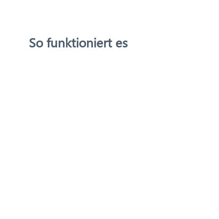
So funktioniert es
Onboarding und
Schulung von Landwirten
Landwirte und
Bauernverbände werden
in der
Pflanzenkohleherstellung
geschult, wobei
zertifizierte Methoden und
lokal verfügbare
organische Abfälle zum