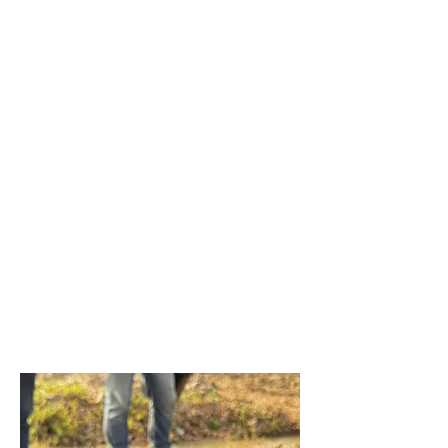
im Klimaschutz, dennoch sind
sie weitgehend
von den
Kohlenstoffmärkten
ausgeschlossen
. Obwohl viele
Landwirte bereits Praktiken
anwenden, die Kohlenstoff
speichern und die Böden
verbessern, können sie
wirtschaftlich
nicht davon
profitieren
, da die
Zertifizierungsprozesse zu
komplex, zu teuer und nicht
für kleinbäuerliche Strukturen
ausgelegt sind.