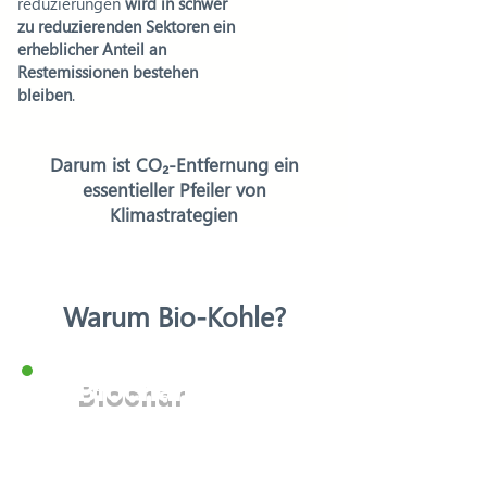
reduzierungen
wird in schwer
zu reduzierenden Sektoren ein
erheblicher Anteil an
Restemissionen bestehen
bleiben
.
Darum ist CO₂-Entfernung ein
essentieller Pfeiler von
Klimastrategien
Warum Bio-Kohle?
Biochar
ist eine der
vielversprechendsten Methoden zur
CO₂-Entfernung, die heute verfügbar