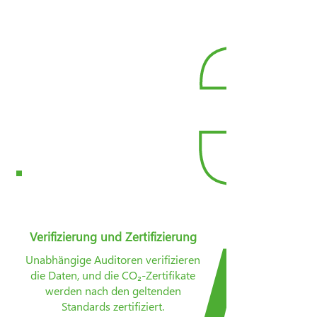
Messung und Dokumentation
Daten zur CO2 Bindung werden
auf Betriebsebene mithilfe der
bizpando-Plattform und
mobilen Apps erfasst – sogar
offline.
Verifizierung und Zertifizierung
Unabhängige Auditoren verifizieren
die Daten, und die CO₂-Zertifikate
werden nach den geltenden
Standards zertifiziert.