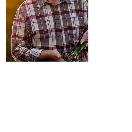
Wir integrieren Kleinbauern in
den Kohlenstoffmarkt.
Kleinbauern
spielen eine
entscheidende Rolle
in der
globalen Landwirtschaft und