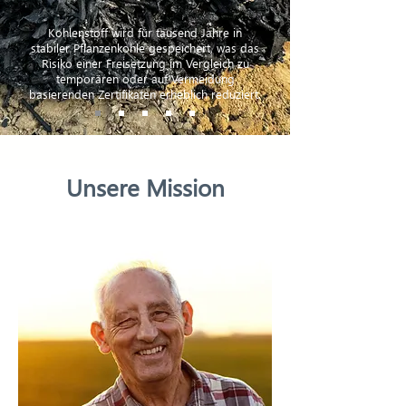
Kohlenstoff wird für tausend Jahre in
stabiler Pflanzenkohle gespeichert, was das
Risiko einer Freisetzung im Vergleich zu
temporären oder auf Vermeidung
basierenden Zertifikaten erheblich reduziert.
Unsere Mission